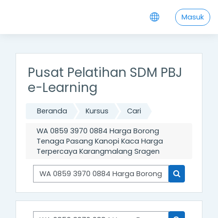
;
Lewati ke konten utama
Masuk
Pusat Pelatihan SDM PBJ
e-Learning
Beranda
Kursus
Cari
WA 0859 3970 0884 Harga Borong
Tenaga Pasang Kanopi Kaca Harga
Terpercaya Karangmalang Sragen
Cari Pelatihan
Cari Pelatih
Cari Pelatihan