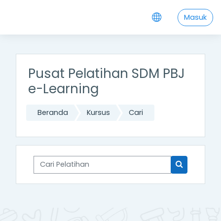
;
Lewati ke konten utama
Masuk
Pusat Pelatihan SDM PBJ
e-Learning
Beranda
Kursus
Cari
Cari Pelatihan
Cari Pelatih