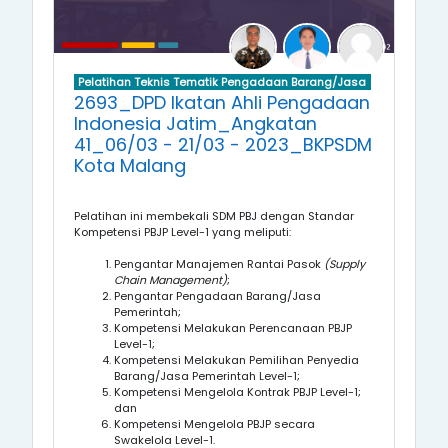
Pelatihan Teknis Tematik Pengadaan Barang/Jasa
2693_DPD Ikatan Ahli Pengadaan
Indonesia Jatim_Angkatan
41_06/03 - 21/03 - 2023_BKPSDM
Kota Malang
Pelatihan ini membekali SDM PBJ dengan Standar
Kompetensi
PBJP Level-1
yang meliputi:
Pengantar Manajemen Rantai Pasok
(Supply
Chain Management)
;
Pengantar Pengadaan Barang/Jasa
Pemerintah;
Kompetensi
Melakukan Perencanaan PBJP
Level-1
;
Kompetensi
Melakukan Pemilihan Penyedia
Barang/Jasa Pemerintah
Level-1
;
Kompetensi
Mengelola Kontrak PBJP
Level-1
;
dan
Kompetensi
Mengelola PBJP secara
Swakelola
Level-1
.